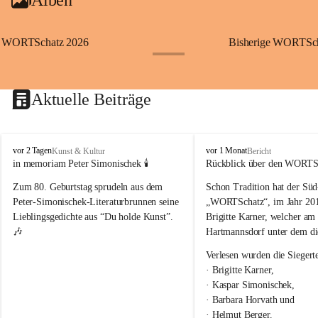
WORTSchatz 2026
Bisherige WORTScha
+23
Aktuelle Beiträge
Der diesjährige WORTSchatz 2026 soll wieder möglichst 
viele kreative Menschen ansprechen und sie zum Schreiben 
W
W
vor 2 Tagen
vor 1 Monat
Kunst & Kultur
Bericht
ihrer Ideen und Gedanken zum Thema “Es geht weiter” 
O
O
in memoriam Peter Simonischek 🕯️
Rückblick über den WORTS
bewegen.
R
R
Zum 80. Geburtstag sprudeln aus dem 
Schon Tradition hat der Süd
T
T
Wir freuen uns auf zahlreiche Einreichungen!
S
S
Peter-Simonischek-Literaturbrunnen seine 
„WORTSchatz“, im Jahr 2010
c
c
Lieblingsgedichte aus “Du holde Kunst”. 
Brigitte Karner, welcher am
h
h
🎶
Hartmannsdorf unter dem di
a
a
t
t
Verlesen wurden die Siegert
z
z
· Brigitte Karner,
· Kaspar Simonischek,
· Barbara Horvath und
· Helmut Berger.