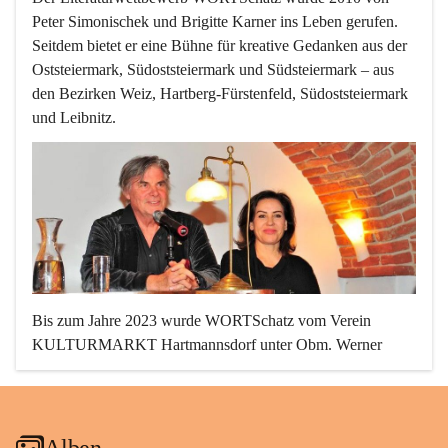
Peter Simonischek und Brigitte Karner
 ins Leben gerufen. 
Seitdem bietet er eine Bühne für kreative Gedanken aus der 
Oststeiermark, Südoststeiermark und Südsteiermark – aus 
den Bezirken Weiz, Hartberg-Fürstenfeld, Südoststeiermark 
und Leibnitz.
Bis zum Jahre 2023 wurde WORTSchatz vom Verein 
KULTURMARKT Hartmannsdorf unter 
Obm. Werner 
Sonnleitner
 mit viel Aufwand und Einsatz organisiert und 
begeisterte hunderte schreib- und lesefreudige Menschen.
Alben