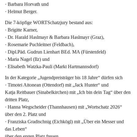
· Barbara Horvath und
· Helmut Berger.
Die 7-köpfige WORTSchatzjury bestand aus:
· Brigitte Karner,
· Dr. Harald Haslmayr & Barbara Haslmayr (Graz),
· Rosemarie Puchleitner (Feldbach),
· Dipl.Päd. Gudrun Lienhart BEd. MA (Fürstenfeld)
· Maria Nagel (Ilz) und
· Elisabeth Watzka-Pauli (Markt Hartmannsdorf)
In der Kategorie 
„Jugendpreisträger bis 18 Jahre“
 dürfen sich
· Timotei Aitonean (Ottendorf) mit „Jack Hunter“ und
Katja Reitbauer (Sinabelkirchen) mit „Ich bin dein Tag“ über den 
dritten Platz,
· Hanna Wegscheider (Thannhausen) mit „Wortschatz 2026“ 
über den 2. Platz und
· 
Franziska Gradischnig
 (Eichkögl) mit „Über ein Messer und 
das Leben“
über den 
ersten Platz
 freuen.