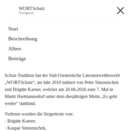
WORTSchatz
Navigation
WORTSchatz
Start
Beschreibung
Alben
WORTSchatz 2026
 - Rückblick 
Beiträge
Schon Tradition hat der Süd-Oststeirische Literaturwettbewerb 
„WORTSchatz“, im Jahr 2010 initiiert von Peter Simonischek 
und Brigitte Karner, welcher am 20.06.2026 zum 7. Mal in 
Markt Hartmannsdorf unter dem diesjährigen Motto 
„Es geht 
weiter“
 stattfand.
Verlesen wurden die Siegertexte von:
· Brigitte Karner,
· Kaspar Simonischek,