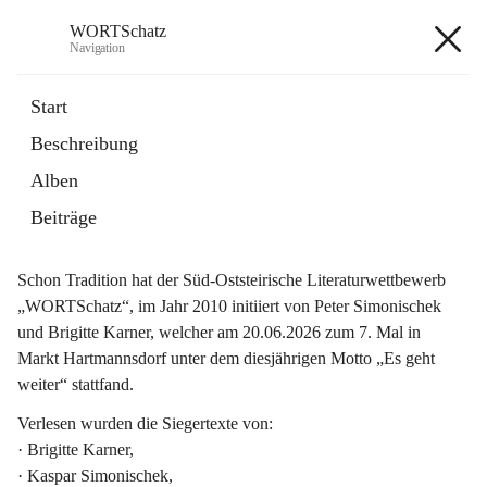
WORTSchatz
Navigation
WORTSchatz
Start
Beschreibung
Alben
WORTSchatz 2026
 - Rückblick 
Beiträge
Schon Tradition hat der Süd-Oststeirische Literaturwettbewerb 
„WORTSchatz“, im Jahr 2010 initiiert von Peter Simonischek 
und Brigitte Karner, welcher am 20.06.2026 zum 7. Mal in 
Markt Hartmannsdorf unter dem diesjährigen Motto 
„Es geht 
weiter“
 stattfand.
Verlesen wurden die Siegertexte von:
· Brigitte Karner,
· Kaspar Simonischek,