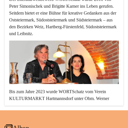
Peter Simonischek und Brigitte Karner
 ins Leben gerufen. 
Seitdem bietet er eine Bühne für kreative Gedanken aus der 
Oststeiermark, Südoststeiermark und Südsteiermark – aus 
den Bezirken Weiz, Hartberg-Fürstenfeld, Südoststeiermark 
und Leibnitz.
Bis zum Jahre 2023 wurde WORTSchatz vom Verein 
KULTURMARKT Hartmannsdorf unter 
Obm. Werner 
Sonnleitner
 mit viel Aufwand und Einsatz organisiert und 
begeisterte hunderte schreib- und lesefreudige Menschen.
Alben