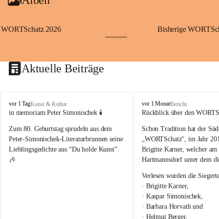
WORTSchatz 2026
Bisherige WORTScha
+23
Aktuelle Beiträge
Der diesjährige WORTSchatz 2026 soll wieder möglichst 
viele kreative Menschen ansprechen und sie zum Schreiben 
W
W
vor 1 Tag
vor 1 Monat
Kunst & Kultur
Bericht
ihrer Ideen und Gedanken zum Thema “Es geht weiter” 
O
O
in memoriam Peter Simonischek 🕯️
Rückblick über den WORTS
bewegen.
R
R
Zum 80. Geburtstag sprudeln aus dem 
Schon Tradition hat der Süd
T
T
Wir freuen uns auf zahlreiche Einreichungen!
S
S
Peter-Simonischek-Literaturbrunnen seine 
„WORTSchatz“, im Jahr 2010
c
c
Lieblingsgedichte aus “Du holde Kunst”. 
Brigitte Karner, welcher am
h
h
🎶
Hartmannsdorf unter dem di
a
a
t
t
Verlesen wurden die Siegert
z
z
· Brigitte Karner,
· Kaspar Simonischek,
· Barbara Horvath und
· Helmut Berger.