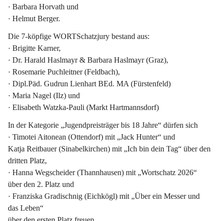
· Barbara Horvath und
· Helmut Berger.
Die 7-köpfige WORTSchatzjury bestand aus:
· Brigitte Karner,
· Dr. Harald Haslmayr & Barbara Haslmayr (Graz),
· Rosemarie Puchleitner (Feldbach),
· Dipl.Päd. Gudrun Lienhart BEd. MA (Fürstenfeld)
· Maria Nagel (Ilz) und
· Elisabeth Watzka-Pauli (Markt Hartmannsdorf)
In der Kategorie 
„Jugendpreisträger bis 18 Jahre“
 dürfen sich
· Timotei Aitonean (Ottendorf) mit „Jack Hunter“ und
Katja Reitbauer (Sinabelkirchen) mit „Ich bin dein Tag“ über den 
dritten Platz,
· Hanna Wegscheider (Thannhausen) mit „Wortschatz 2026“ 
über den 2. Platz und
· 
Franziska Gradischnig
 (Eichkögl) mit „Über ein Messer und 
das Leben“
über den 
ersten Platz
 freuen.