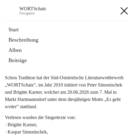
WORTSchatz
Navigation
WORTSchatz
Start
Beschreibung
Alben
WORTSchatz 2026
 - Rückblick 
Beiträge
Schon Tradition hat der Süd-Oststeirische Literaturwettbewerb 
„WORTSchatz“, im Jahr 2010 initiiert von Peter Simonischek 
und Brigitte Karner, welcher am 20.06.2026 zum 7. Mal in 
Markt Hartmannsdorf unter dem diesjährigen Motto 
„Es geht 
weiter“
 stattfand.
Verlesen wurden die Siegertexte von:
· Brigitte Karner,
· Kaspar Simonischek,