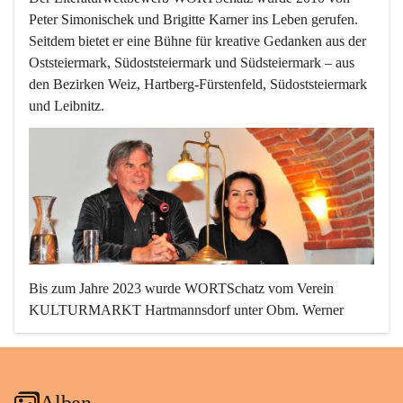
Peter Simonischek und Brigitte Karner
 ins Leben gerufen. 
Seitdem bietet er eine Bühne für kreative Gedanken aus der 
Oststeiermark, Südoststeiermark und Südsteiermark – aus 
den Bezirken Weiz, Hartberg-Fürstenfeld, Südoststeiermark 
und Leibnitz.
Bis zum Jahre 2023 wurde WORTSchatz vom Verein 
KULTURMARKT Hartmannsdorf unter 
Obm. Werner 
Sonnleitner
 mit viel Aufwand und Einsatz organisiert und 
begeisterte hunderte schreib- und lesefreudige Menschen.
Alben