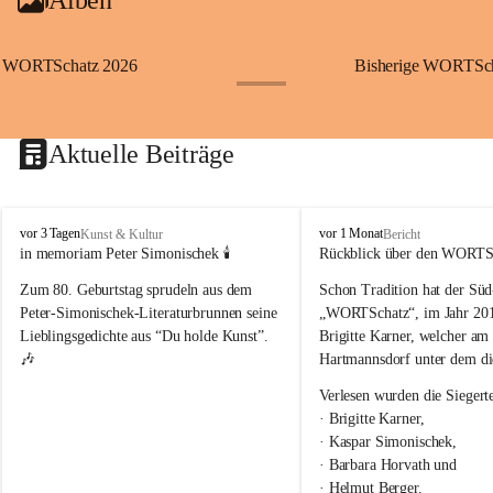
WORTSchatz 2026
Bisherige WORTScha
+23
Aktuelle Beiträge
Der diesjährige WORTSchatz 2026 soll wieder möglichst 
viele kreative Menschen ansprechen und sie zum Schreiben 
W
W
vor 3 Tagen
vor 1 Monat
Kunst & Kultur
Bericht
ihrer Ideen und Gedanken zum Thema “Es geht weiter” 
O
O
in memoriam Peter Simonischek 🕯️
Rückblick über den WORTS
bewegen.
R
R
Zum 80. Geburtstag sprudeln aus dem 
Schon Tradition hat der Süd
T
T
Wir freuen uns auf zahlreiche Einreichungen!
S
S
Peter-Simonischek-Literaturbrunnen seine 
„WORTSchatz“, im Jahr 2010
c
c
Lieblingsgedichte aus “Du holde Kunst”. 
Brigitte Karner, welcher am
h
h
🎶
Hartmannsdorf unter dem di
a
a
t
t
Verlesen wurden die Siegert
z
z
· Brigitte Karner,
· Kaspar Simonischek,
· Barbara Horvath und
· Helmut Berger.