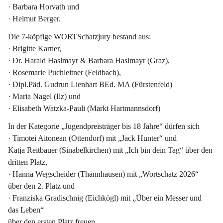
· Barbara Horvath und
· Helmut Berger.
Die 7-köpfige WORTSchatzjury bestand aus:
· Brigitte Karner,
· Dr. Harald Haslmayr & Barbara Haslmayr (Graz),
· Rosemarie Puchleitner (Feldbach),
· Dipl.Päd. Gudrun Lienhart BEd. MA (Fürstenfeld)
· Maria Nagel (Ilz) und
· Elisabeth Watzka-Pauli (Markt Hartmannsdorf)
In der Kategorie 
„Jugendpreisträger bis 18 Jahre“
 dürfen sich
· Timotei Aitonean (Ottendorf) mit „Jack Hunter“ und
Katja Reitbauer (Sinabelkirchen) mit „Ich bin dein Tag“ über den 
dritten Platz,
· Hanna Wegscheider (Thannhausen) mit „Wortschatz 2026“ 
über den 2. Platz und
· 
Franziska Gradischnig
 (Eichkögl) mit „Über ein Messer und 
das Leben“
über den 
ersten Platz
 freuen.